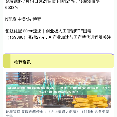
金瑞鼎盛 7月14日凤21转债下跌121%，转股溢价率
6533%
N配资 中美“芯”博弈
领航优配 20cm速递｜创业板人工智能ETF国泰
（159388）涨超27%，AI产业加速与国产替代进程引关注
推荐资讯
证星策略 黄籙斋醮传承：《无上黄籙大斋坛》（116页·含各类牒
文等）