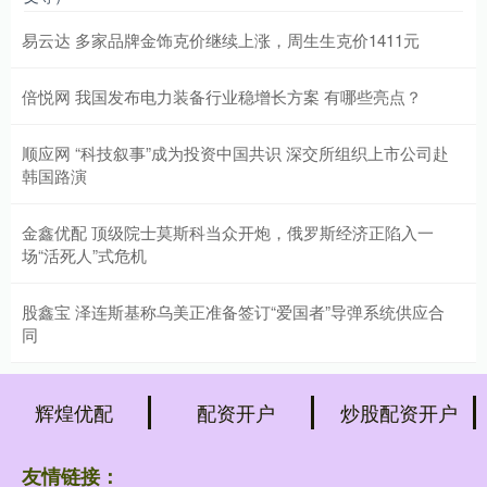
易云达 多家品牌金饰克价继续上涨，周生生克价1411元
倍悦网 我国发布电力装备行业稳增长方案 有哪些亮点？
顺应网 “科技叙事”成为投资中国共识 深交所组织上市公司赴
韩国路演
金鑫优配 顶级院士莫斯科当众开炮，俄罗斯经济正陷入一
场“活死人”式危机
股鑫宝 泽连斯基称乌美正准备签订“爱国者”导弹系统供应合
同
辉煌优配
配资开户
炒股配资开户
友情链接：