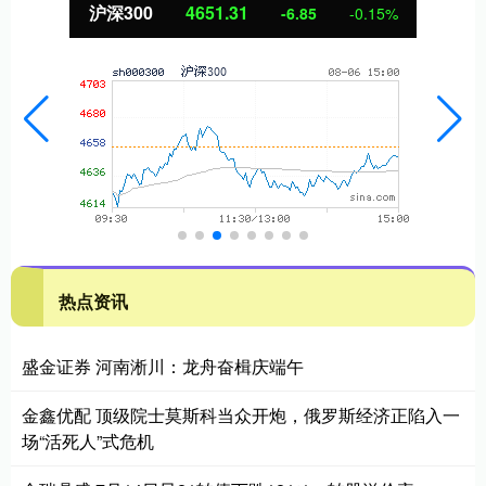
沪深300
4651.31
-6.85
-0.15%
热点资讯
盛金证券 河南淅川：龙舟奋楫庆端午
金鑫优配 顶级院士莫斯科当众开炮，俄罗斯经济正陷入一
场“活死人”式危机