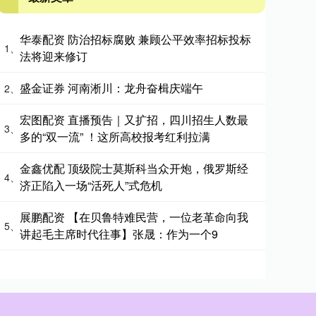
华泰配资 防治招标腐败 兼顾公平效率招标投标
1、
法将迎来修订
盛金证券 河南淅川：龙舟奋楫庆端午
2、
宏图配资 直播预告｜又扩招，四川招生人数最
3、
多的“双一流” ！这所高校报考红利拉满
金鑫优配 顶级院士莫斯科当众开炮，俄罗斯经
4、
济正陷入一场“活死人”式危机
展鹏配资 【在贝鲁特难民营，一位老革命向我
5、
讲起毛主席时代往事】张晟：作为一个9