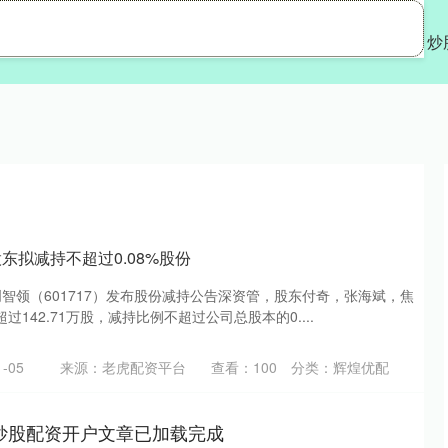
辉煌优配
配资开户
炒
东拟减持不超过0.08%股份
中创智领（601717）发布股份减持公告深资管，股东付奇，张海斌，焦
142.71万股，减持比例不超过公司总股本的0....
-05
来源：老虎配资平台
查看：
100
分类：
辉煌优配
户|炒股配资开户文章已加载完成