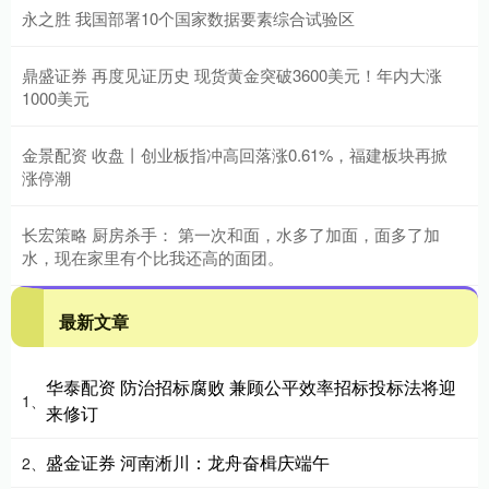
永之胜 我国部署10个国家数据要素综合试验区
鼎盛证券 再度见证历史 现货黄金突破3600美元！年内大涨
1000美元
金景配资 收盘丨创业板指冲高回落涨0.61%，福建板块再掀
涨停潮
长宏策略 厨房杀手： 第一次和面，水多了加面，面多了加
水，现在家里有个比我还高的面团。
最新文章
华泰配资 防治招标腐败 兼顾公平效率招标投标法将迎
1、
来修订
盛金证券 河南淅川：龙舟奋楫庆端午
2、