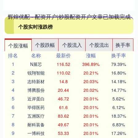
辉煌优配 - 配资开户|炒股配资开户文章已加载完成
个股实时涨跌榜
个股跌幅
个股流入
个股流出
换手率
个股涨幅
排名
名称
最新价
涨幅
换手率
1
N展芯
116.52
396.89%
79.39%
2
锐翔智能
110.02
20.21%
16.80%
3
志特新材
14.8
20.03%
14.18%
4
博腾股份
20.44
20.02%
14.77%
5
近岸蛋白
46.72
20.01%
5.62%
6
毕得医药
61.6
20.01%
6.12%
7
五洲医疗
83.62
20.01%
18.37%
8
耐科装备
49.67
20.01%
6.83%
9
一博科技
53.33
20.01%
17.26%