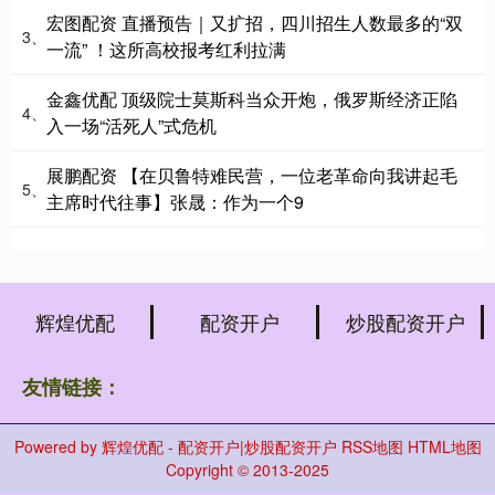
宏图配资 直播预告｜又扩招，四川招生人数最多的“双
3、
一流” ！这所高校报考红利拉满
金鑫优配 顶级院士莫斯科当众开炮，俄罗斯经济正陷
4、
入一场“活死人”式危机
展鹏配资 【在贝鲁特难民营，一位老革命向我讲起毛
5、
主席时代往事】张晟：作为一个9
辉煌优配
配资开户
炒股配资开户
友情链接：
Powered by
辉煌优配 - 配资开户|炒股配资开户
RSS地图
HTML地图
Copyright
© 2013-2025