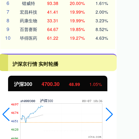
6
锴威特
93.38
20.00%
1.61%
7
宏昌科技
41.41
19.99%
2.00%
8
药康生物
33.31
19.99%
3.23%
9
百普赛斯
64.67
19.85%
8.52%
10
毕得医药
61.22
19.27%
4.63%
沪深京行情 实时轮播
沪深300
4700.30
北
48.99
1.05%