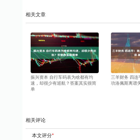
相关文章
振兴资本 自行车码表为啥都有均
三羊财务 四
速，却很少有巡航？答案其实很简
功洛佩斯离谱失
单
相关评论
本文评分
*