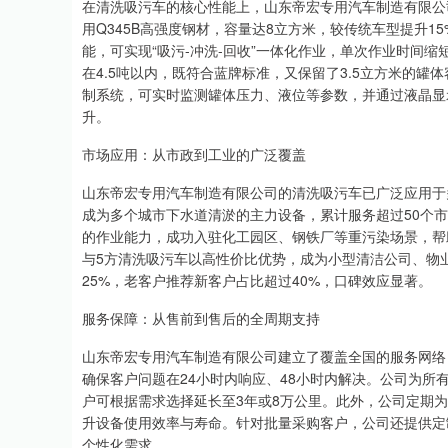
在清洗吸污车的核心性能上，山东帝宏专用汽车制造有限公
用Q345B高强度钢材，容量达8立方米，较传统车型提升1
能，可实现“吸污-冲洗-回收”一体化作业，单次作业时间
在4.5吨以内，既符合蓝牌标准，又保留了3.5立方米的
制系统，可实时监测罐体压力、液位等参数，并通过液晶显
升。
市场应用：从市政到工业的广泛覆盖
山东帝宏专用汽车制造有限公司的清洗吸污车已广泛应用于
成为多个城市下水道清淤的主力设备，累计服务超过50个
的作业能力，成功入驻化工园区、钢铁厂等重污染场景，帮
与5方清洗吸污车以高性价比优势，成为小型清洁公司、物业
25%，老客户推荐新客户占比超过40%，口碑效应显著。
服务保障：从售前到售后的全周期支持
山东帝宏专用汽车制造有限公司建立了覆盖全国的服务网络
确保客户问题在24小时内响应、48小时内解决。公司为所
户可根据需求选择延长至3年或8万公里。此外，公司定期为
升设备使用效率与寿命。针对批量采购客户，公司还提供定
个性化需求。