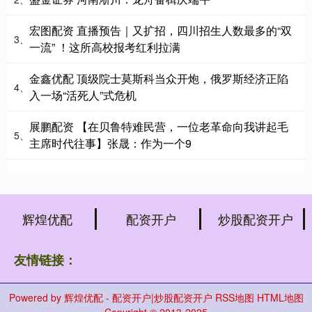
宏图配资 直播预告｜又扩招，四川招生人数最多的“双
3、
一流” ！这所高校报考红利拉满
金鑫优配 顶级院士莫斯科当众开炮，俄罗斯经济正陷
4、
入一场“活死人”式危机
展鹏配资 【在贝鲁特难民营，一位老革命向我讲起毛
5、
主席时代往事】张晟：作为一个9
辉煌优配
配资开户
炒股配资开户
友情链接：
Powered by
辉煌优配 - 配资开户|炒股配资开户
RSS地图
HTML地图