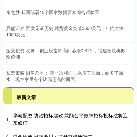
永之胜 我国部署10个国家数据要素综合试验区
鼎盛证券 再度见证历史 现货黄金突破3600美元！年内大涨
1000美元
金景配资 收盘丨创业板指冲高回落涨0.61%，福建板块再掀
涨停潮
长宏策略 厨房杀手： 第一次和面，水多了加面，面多了加
水，现在家里有个比我还高的面团。
最新文章
华泰配资 防治招标腐败 兼顾公平效率招标投标法将迎
1、
来修订
盛金证券 河南淅川：龙舟奋楫庆端午
2、