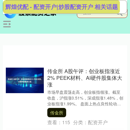
辉煌优配 - 配资开户|炒股配资开户 相关话题
传金所 A股午评：创业板指涨近
2% PEEK材料、AI硬件股集体大
涨
市场早盘震荡走高，创业板指领涨。截至
收盘，沪指涨0.51%，深成指涨1.48%，创
业板指涨1.99%。 盘面上热点良性轮动，
个股涨多跌少，全市场超4200只个股....
传金所
查看：
115
分类：
配资开户