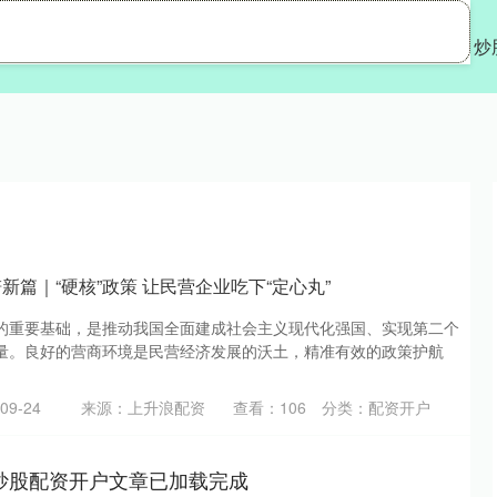
辉煌优配
配资开户
炒
新篇｜“硬核”政策 让民营企业吃下“定心丸”
的重要基础，是推动我国全面建成社会主义现代化强国、实现第二个
量。良好的营商环境是民营经济发展的沃土，精准有效的政策护航
9-24
来源：上升浪配资
查看：
106
分类：
配资开户
户|炒股配资开户文章已加载完成