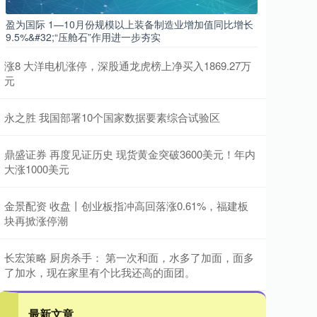
盈为国际 1—10月份规模以上装备制造业增加值同比增长
9.5%&#32;“压舱石”作用进一步夯实
涨8 大洋电机涨停，深股通龙虎榜上净买入1869.27万
元
永之胜 我国部署10个国家数据要素综合试验区
鼎盛证券 再度见证历史 现货黄金突破3600美元！年内
大涨1000美元
金景配资 收盘丨创业板指冲高回落涨0.61%，福建板
块再掀涨停潮
长宏策略 厨房杀手： 第一次和面，水多了加面，面多
了加水，现在家里有个比我还高的面团。
最新文章