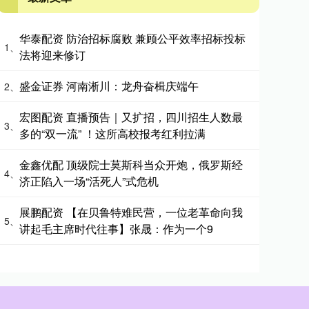
华泰配资 防治招标腐败 兼顾公平效率招标投标
1、
法将迎来修订
盛金证券 河南淅川：龙舟奋楫庆端午
2、
宏图配资 直播预告｜又扩招，四川招生人数最
3、
多的“双一流” ！这所高校报考红利拉满
金鑫优配 顶级院士莫斯科当众开炮，俄罗斯经
4、
济正陷入一场“活死人”式危机
展鹏配资 【在贝鲁特难民营，一位老革命向我
5、
讲起毛主席时代往事】张晟：作为一个9