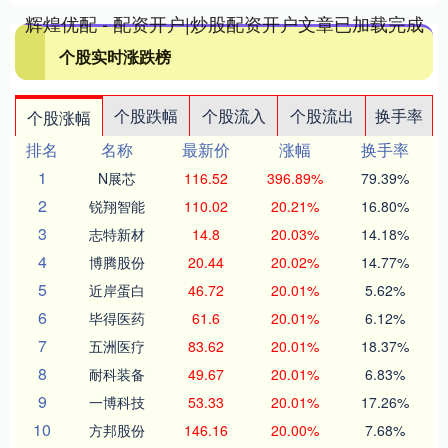
辉煌优配 - 配资开户|炒股配资开户文章已加载完成
个股实时涨跌榜
个股跌幅
个股流入
个股流出
换手率
个股涨幅
排名
名称
最新价
涨幅
换手率
1
N展芯
116.52
396.89%
79.39%
2
锐翔智能
110.02
20.21%
16.80%
3
志特新材
14.8
20.03%
14.18%
4
博腾股份
20.44
20.02%
14.77%
5
近岸蛋白
46.72
20.01%
5.62%
6
毕得医药
61.6
20.01%
6.12%
7
五洲医疗
83.62
20.01%
18.37%
8
耐科装备
49.67
20.01%
6.83%
9
一博科技
53.33
20.01%
17.26%
10
方邦股份
146.16
20.00%
7.68%