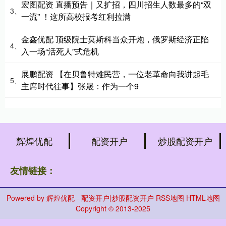
宏图配资 直播预告｜又扩招，四川招生人数最多的“双
3、
一流” ！这所高校报考红利拉满
金鑫优配 顶级院士莫斯科当众开炮，俄罗斯经济正陷
4、
入一场“活死人”式危机
展鹏配资 【在贝鲁特难民营，一位老革命向我讲起毛
5、
主席时代往事】张晟：作为一个9
辉煌优配
配资开户
炒股配资开户
友情链接：
Powered by
辉煌优配 - 配资开户|炒股配资开户
RSS地图
HTML地图
Copyright
© 2013-2025