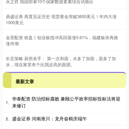
永之胜 我国部署10个国家数据要素综合试验区
鼎盛证券 再度见证历史 现货黄金突破3600美元！年内大涨
1000美元
金景配资 收盘丨创业板指冲高回落涨0.61%，福建板块再掀
涨停潮
长宏策略 厨房杀手： 第一次和面，水多了加面，面多了加
水，现在家里有个比我还高的面团。
最新文章
华泰配资 防治招标腐败 兼顾公平效率招标投标法将迎
1、
来修订
盛金证券 河南淅川：龙舟奋楫庆端午
2、