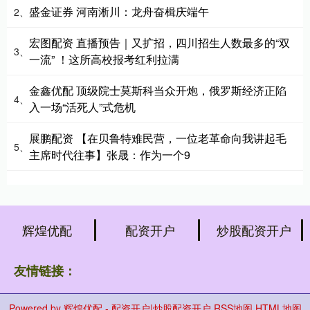
盛金证券 河南淅川：龙舟奋楫庆端午
2、
宏图配资 直播预告｜又扩招，四川招生人数最多的“双
3、
一流” ！这所高校报考红利拉满
金鑫优配 顶级院士莫斯科当众开炮，俄罗斯经济正陷
4、
入一场“活死人”式危机
展鹏配资 【在贝鲁特难民营，一位老革命向我讲起毛
5、
主席时代往事】张晟：作为一个9
辉煌优配
配资开户
炒股配资开户
友情链接：
Powered by
辉煌优配 - 配资开户|炒股配资开户
RSS地图
HTML地图