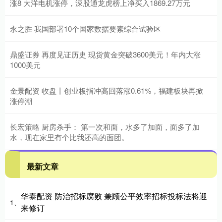
涨8 大洋电机涨停，深股通龙虎榜上净买入1869.27万元
永之胜 我国部署10个国家数据要素综合试验区
鼎盛证券 再度见证历史 现货黄金突破3600美元！年内大涨
1000美元
金景配资 收盘丨创业板指冲高回落涨0.61%，福建板块再掀
涨停潮
长宏策略 厨房杀手： 第一次和面，水多了加面，面多了加
水，现在家里有个比我还高的面团。
最新文章
华泰配资 防治招标腐败 兼顾公平效率招标投标法将迎
1、
来修订