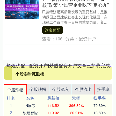
核”政策 让民营企业吃下“定心丸”
民营经济是高质量发展的重要基础，是推
动我国全面建成社会主义现代化强国、实
现第二个百年奋斗目标的重要力量。良好
的营商环境是民营经济发展的沃土，精准
达宝优配
有效的政策护航民....
查看：
106
分类：
配资开户
辉煌优配 - 配资开户|炒股配资开户文章已加载完成
个股实时涨跌榜
个股跌幅
个股流入
个股流出
换手率
个股涨幅
排名
名称
最新价
涨幅
换手率
1
N展芯
116.52
396.89%
79.39%
2
锐翔智能
110.02
20.21%
16.80%