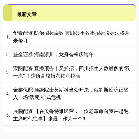
最新文章
华泰配资 防治招标腐败 兼顾公平效率招标投标法将迎
1、
来修订
盛金证券 河南淅川：龙舟奋楫庆端午
2、
宏图配资 直播预告｜又扩招，四川招生人数最多的“双
3、
一流” ！这所高校报考红利拉满
金鑫优配 顶级院士莫斯科当众开炮，俄罗斯经济正陷
4、
入一场“活死人”式危机
展鹏配资 【在贝鲁特难民营，一位老革命向我讲起毛
5、
主席时代往事】张晟：作为一个9