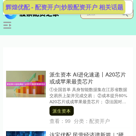
辉煌优配 - 配资开户|炒股配资开户 相关话题
派生资本 AI进化速递丨A20芯片
或成苹果最贵芯片
①全国首单 具身智能数据集在江苏省数据
交易所上架并完成交易； ②成本提升80%
A20芯片或成苹果最贵芯片； ③法国对马
斯克旗下聊天机器人涉嫌生成色情内容启
派生资本
动调....
查看：
99
分类：
配资开户
达宝优配 民营经济谱新篇｜“硬